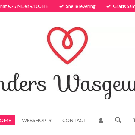
anaf €75 NL en €100 BE
Snelle levering
Gratis Sam
OME
WEBSHOP
CONTACT