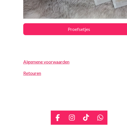
Proefsetjes
Algemene voorwaarden
Retouren
F
I
T
W