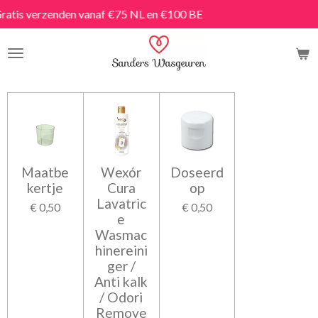
naf €75 NL en €100 BE
Snelle
Ga
direct
naar
de
hoofdinhoud
Maatbe
Wexór
Doseerd
kertje
Cura
op
Lavatric
€ 0,50
€ 0,50
e
Wasmac
hinereini
ger /
Anti kalk
/ Odori
Remove