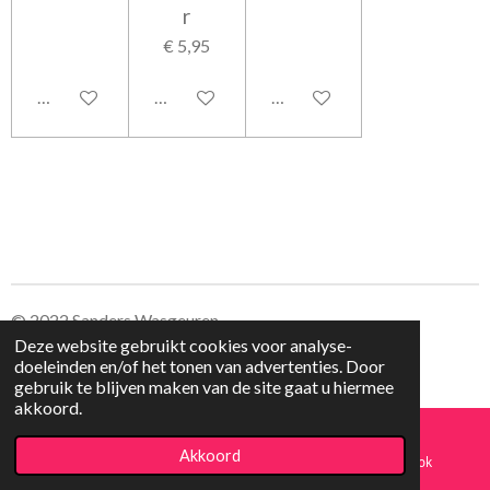
r
€ 5,95
In winkelwagen
In winkelwagen
In winkelwagen
© 2022 Sanders Wasgeuren
Deze website gebruikt cookies voor analyse-
doeleinden en/of het tonen van advertenties. Door
gebruik te blijven maken van de site gaat u hiermee
akkoord.
Akkoord
E-mailadres
Kaart
Facebook