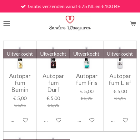
Gratis verzenden vanaf €75 NL en €100 BE
Ga
direct
naar
de
hoofdinhoud
Uitverkocht
Uitverkocht
Uitverkocht
Uitverkocht
Autopar
Autopar
Autopar
Autopar
fum
fum
fum Fris
fum Lief
Bemin
Durf
€ 5,00
€ 5,00
€ 5,00
€ 5,00
€ 5,95
€ 5,95
€ 5,95
€ 5,95
Houd mij op de hoogte
Houd mij op de hoogte
Houd mij op de hoogte
Houd mij op 