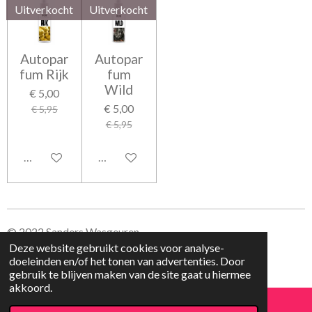
Uitverkocht
Uitverkocht
Autopar
Autopar
fum Rijk
fum
Wild
€ 5,00
€ 5,00
€ 5,95
€ 5,95
Houd mij op de hoogte
Houd mij op de hoogte
© 2022 Sanders Wasgeuren
Deze website gebruikt cookies voor analyse-
doeleinden en/of het tonen van advertenties. Door
gebruik te blijven maken van de site gaat u hiermee
akkoord.