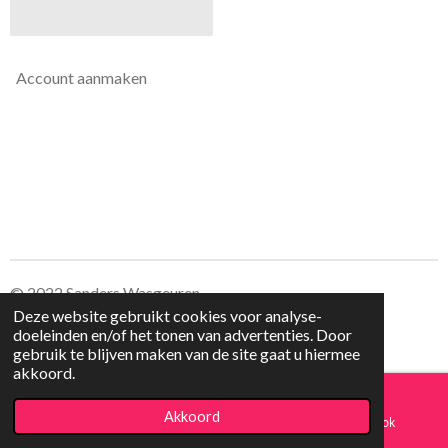
Account aanmaken
© 2022 Sanders Wasgeuren
Deze website gebruikt cookies voor analyse-
doeleinden en/of het tonen van advertenties. Door
gebruik te blijven maken van de site gaat u hiermee
akkoord.
Akkoord
E-mailadres
Kaart
Facebook