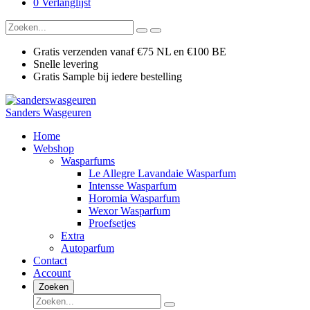
0
Verlanglijst
Gratis verzenden vanaf €75 NL en €100 BE
Snelle levering
Gratis Sample bij iedere bestelling
Sanders Wasgeuren
Home
Webshop
Wasparfums
Le Allegre Lavandaie Wasparfum
Intensse Wasparfum
Horomia Wasparfum
Wexor Wasparfum
Proefsetjes
Extra
Autoparfum
Contact
Account
Zoeken