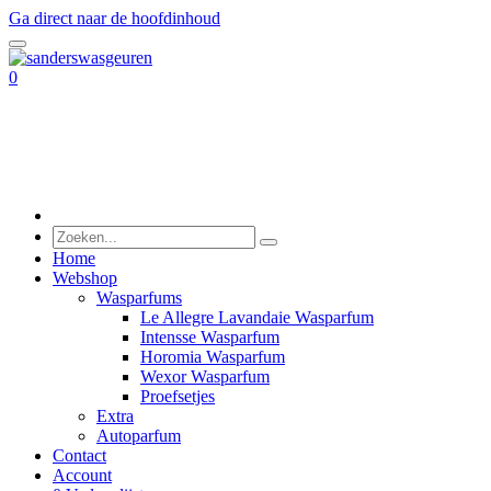
Ga direct naar de hoofdinhoud
0
Home
Webshop
Wasparfums
Le Allegre Lavandaie Wasparfum
Intensse Wasparfum
Horomia Wasparfum
Wexor Wasparfum
Proefsetjes
Extra
Autoparfum
Contact
Account