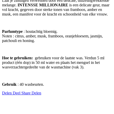
Laat je zintuigen verwennen door een delicate, duizelingwekkende
melange.
INTENSSE MILLIONAIRE
is een delicate geur, maar
vol kracht, gegeven door sterke tonen van framboos, amber en
musk, een manifest voor de kracht en schoonheid van elke vrouw.
Parfumtype
: houtachtig bloemig.
Noten
: citrus, amber, musk, framboos, oranjebloesem, jasmijn,
patchouli en honing.
Hoe te gebruiken:
gebruiken voor de laatste was.
Verdun 5 ml
product (één dop) in 50 ml water en plaats het mengsel in het
wasverzachtergedeelte van de wasmachine (vak 3).
Gebruik
: 40 wasbeurten.
Delen
Deel
Share
Delen