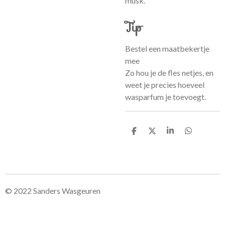
musk.
Tip
Bestel een maatbekertje
mee
Zo hou je de fles netjes, en
weet je precies hoeveel
wasparfum je toevoegt.
D
D
S
D
e
e
h
e
l
e
a
l
e
l
r
e
n
e
n
© 2022 Sanders Wasgeuren