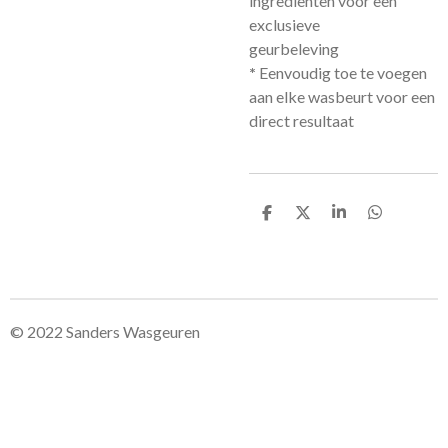
ingrediënten voor een
exclusieve
geurbeleving
*
Eenvoudig toe te voegen
aan elke wasbeurt voor een
direct resultaat
D
D
S
D
e
e
h
e
l
e
a
l
e
l
r
e
n
e
n
© 2022 Sanders Wasgeuren