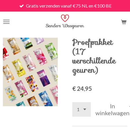
Gratis verzenden vanaf €75 NL en €100 BE
Ga
direct
naar
de
hoofdinhoud
Proefpakket
(17
verschillende
geuren)
€ 24,95
In
winkelwagen