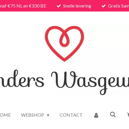
anaf €75 NL en €100 BE
Snelle levering
Gratis Sam
OME
WEBSHOP
CONTACT