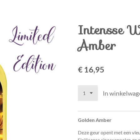
Intensse 
Amber
€ 16,95
In winkelwag
Golden Amber
Deze geur opent met een vleu
Siciliaanse sinaasappelen en c