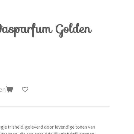
Wasparfum Golden
en
gje frisheid, geleverd door levendige tonen van
itroenen, die een onmiddellijk zintuiglijk genot