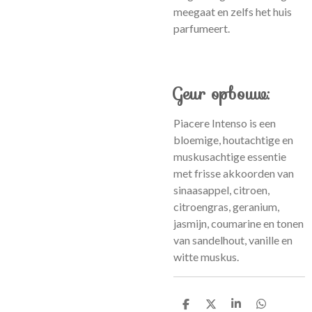
meegaat en zelfs het huis
parfumeert.
Geur opbouw:
Piacere Intenso is een
bloemige, houtachtige en
muskusachtige essentie
met frisse akkoorden van
sinaasappel, citroen,
citroengras, geranium,
jasmijn, coumarine en tonen
van sandelhout, vanille en
witte muskus.
D
D
S
D