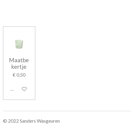
l
e
a
l
e
l
r
e
n
e
n
Maatbe
kertje
€ 0,50
In winkelwagen
© 2022 Sanders Wasgeuren