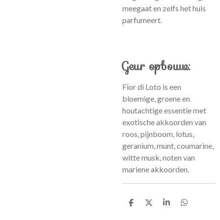
meegaat en zelfs het huis
parfumeert.
Geur opbouw:
Fior di Loto is een
bloemige, groene en
houtachtige essentie met
exotische akkoorden van
roos, pijnboom, lotus,
geranium, munt, coumarine,
witte musk, noten van
mariene akkoorden.
D
D
S
D
e
e
h
e