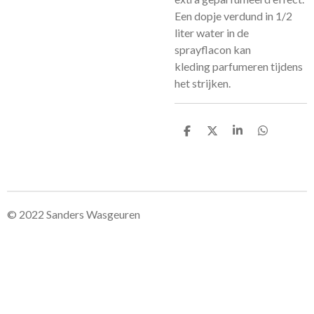
Een dopje verdund in 1/2
liter water in de
sprayflacon kan
kleding parfumeren tijdens
het strijken.
D
D
S
D
e
e
h
e
l
e
a
l
e
l
r
e
n
e
n
© 2022 Sanders Wasgeuren