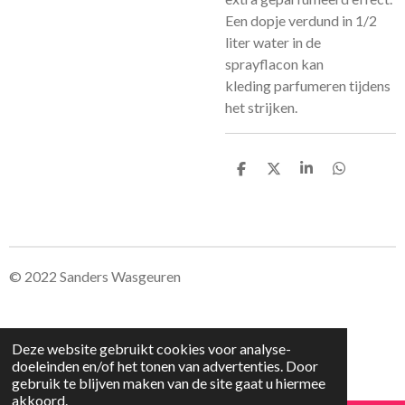
Een dopje verdund in 1/2
liter water in de
sprayflacon kan
kleding parfumeren tijdens
het strijken.
D
D
S
D
e
e
h
e
l
e
a
l
e
l
r
e
n
e
n
© 2022 Sanders Wasgeuren
Deze website gebruikt cookies voor analyse-
doeleinden en/of het tonen van advertenties. Door
gebruik te blijven maken van de site gaat u hiermee
akkoord.