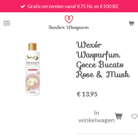
Gratis verzenden vanaf €75 NL en €100 BE
Ga
direct
naar
de
hoofdinhoud
Wexór
Wasparfum
Gocce Bucato
Rose & Musk
€ 13,95
In
winkelwagen