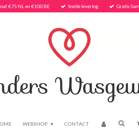
anaf €75 NL en €100 BE
Snelle levering
Gratis Sam
OME
WEBSHOP
CONTACT