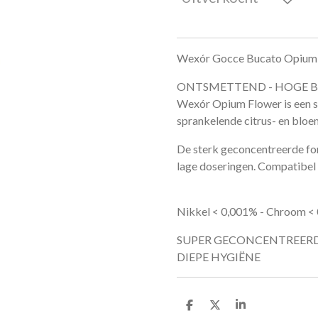
Wexór Gocce Bucato Opium
ONTSMETTEND - HOGE B
Wexór Opium Flower is een 
sprankelende citrus- en bloe
De sterk geconcentreerde form
lage doseringen. Compatibel
Nikkel < 0,001% - Chroom <
SUPER GECONCENTREER
DIEPE HYGIËNE
D
D
S