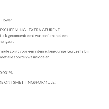
 Flower
ESCHERMING - EXTRA GEUREND
sterk geconcentreerd wasparfum met een
mengeur.
ule zorgt voor een intense, langdurige geur, zelfs bij
 met alle soorten wasmiddelen.
 0,001%.
DE ONTSMETTINGSFORMULE!