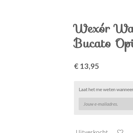
Wexór Was
Bucato Op
€ 13,95
Laat het me weten wanneer 
Uitverkocht