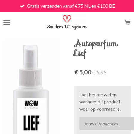
Gratis verzenden vanaf €75 NL en €100 BE
Ga
direct
naar
de
hoofdinhoud
Autoparfum
Lief
€ 5,00
€ 5,95
Laat het me weten
wanneer dit product
weer op voorraad is.