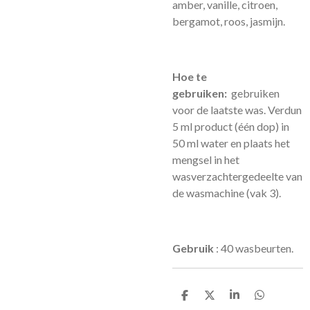
amber, vanille, citroen,
bergamot, roos, jasmijn.
Hoe te
gebruiken:
gebruiken
voor de laatste was.
Verdun
5 ml product (één dop) in
50 ml water en plaats het
mengsel in het
wasverzachtergedeelte van
de wasmachine (vak 3).
Gebruik
: 40 wasbeurten.
D
D
S
D